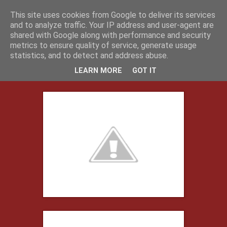
This site uses cookies from Google to deliver its services
Klasblog van juf Isaura
and to analyze traffic. Your IP address and user-agent are
shared with Google along with performance and security
metrics to ensure quality of service, generate usage
statistics, and to detect and address abuse.
vrijdag 16 december 2016
Thema "kerstmis" in de klas
LEARN MORE
GOT IT