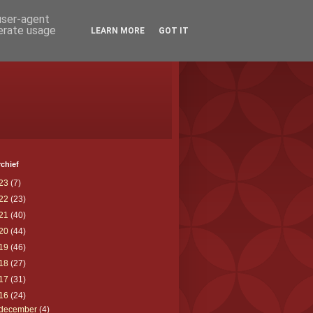
 user-agent
nerate usage
LEARN MORE
GOT IT
chief
23
(7)
22
(23)
21
(40)
20
(44)
19
(46)
18
(27)
17
(31)
16
(24)
december
(4)