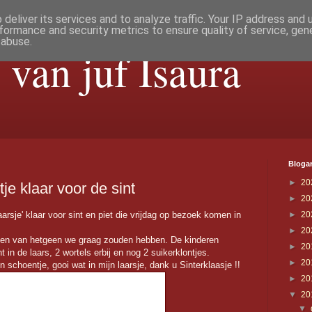
deliver its services and to analyze traffic. Your IP address and
formance and security metrics to ensure quality of service, ge
 abuse.
 van juf Isaura
Blogar
►
20
e klaar voor de sint
►
20
rsje' klaar voor sint en piet die vrijdag op bezoek komen in
►
20
►
20
gen van hetgeen we graag zouden hebben. De kinderen
►
20
 in de laars, 2 wortels erbij en nog 2 suikerklontjes.
►
20
n schoentje, gooi wat in mijn laarsje, dank u Sinterklaasje !!
►
20
▼
20
▼