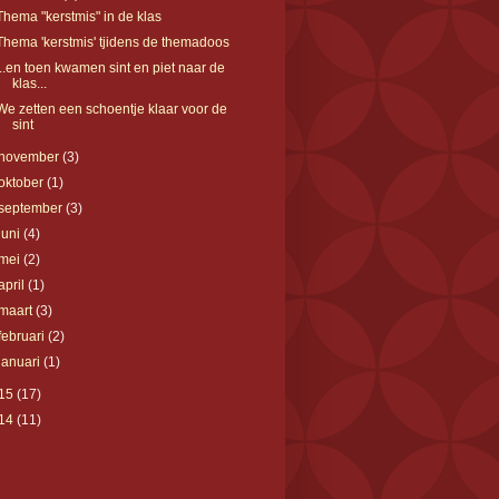
Thema "kerstmis" in de klas
Thema 'kerstmis' tjidens de themadoos
...en toen kwamen sint en piet naar de
klas...
We zetten een schoentje klaar voor de
sint
november
(3)
oktober
(1)
september
(3)
juni
(4)
mei
(2)
april
(1)
maart
(3)
februari
(2)
januari
(1)
15
(17)
14
(11)