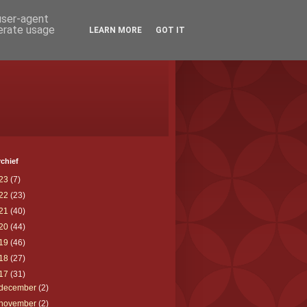
 user-agent
nerate usage
LEARN MORE
GOT IT
chief
23
(7)
22
(23)
21
(40)
20
(44)
19
(46)
18
(27)
17
(31)
december
(2)
november
(2)