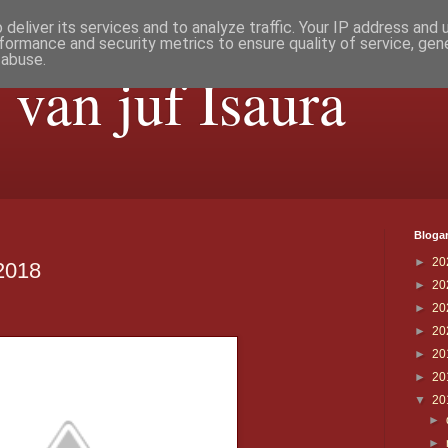
deliver its services and to analyze traffic. Your IP address and
formance and security metrics to ensure quality of service, ge
 abuse.
 van juf Isaura
Blogar
►
20
2018
►
20
►
20
►
20
►
20
►
20
▼
20
►
►