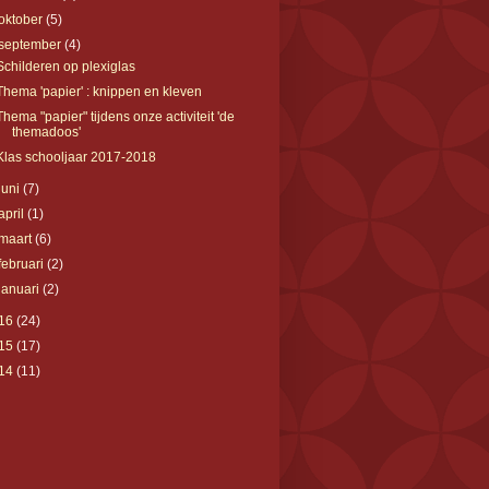
oktober
(5)
september
(4)
Schilderen op plexiglas
Thema 'papier' : knippen en kleven
Thema "papier" tijdens onze activiteit 'de
themadoos'
Klas schooljaar 2017-2018
juni
(7)
april
(1)
maart
(6)
februari
(2)
januari
(2)
16
(24)
15
(17)
14
(11)