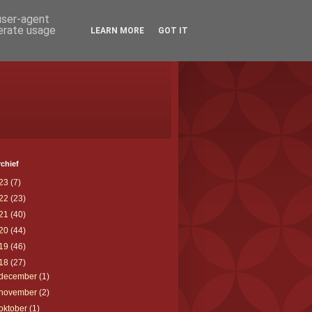
 user-agent
nerate usage
LEARN MORE
GOT IT
chief
23
(7)
22
(23)
21
(40)
20
(44)
19
(46)
18
(27)
december
(1)
november
(2)
oktober
(1)