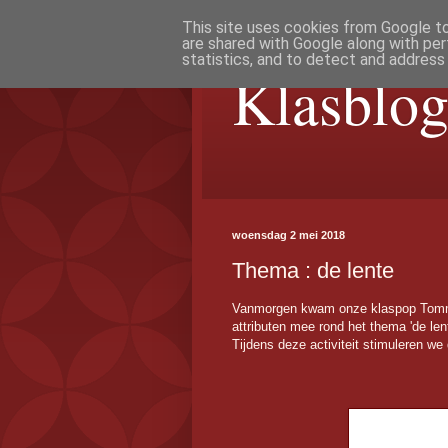
This site uses cookies from Google to 
are shared with Google along with per
statistics, and to detect and address
Klasblog
woensdag 2 mei 2018
Thema : de lente
Vanmorgen kwam onze klaspop Tomme
attributen mee rond het thema 'de lent
Tijdens deze activiteit stimuleren we