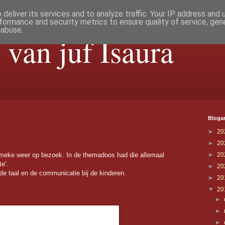
deliver its services and to analyze traffic. Your IP address and
formance and security metrics to ensure quality of service, ge
 abuse.
 van juf Isaura
Blogar
►
20
►
20
ke weer op bezoek. In de themadoos had die allemaal
►
20
e'.
►
20
 de taal en de communicatie bij de kinderen.
►
20
▼
20
►
►
►