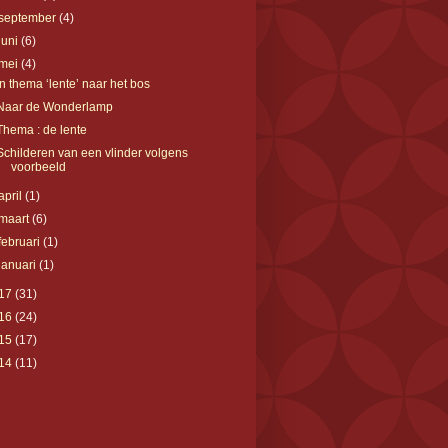
september
(4)
juni
(6)
mei
(4)
In thema ‘lente’ naar het bos
Naar de Wonderlamp
Thema : de lente
Schilderen van een vlinder volgens
voorbeeld
april
(1)
maart
(6)
februari
(1)
januari
(1)
17
(31)
16
(24)
15
(17)
14
(11)