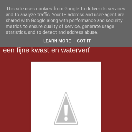
This site uses cookies from Google to deliver its services
Klasblog van juf Isaura
and to analyze traffic. Your IP address and user-agent are
shared with Google along with performance and security
metrics to ensure quality of service, generate usage
statistics, and to detect and address abuse.
dinsdag 17 september 2019
Muzische vaardigheden : schilderen met
LEARN MORE
GOT IT
een fijne kwast en waterverf