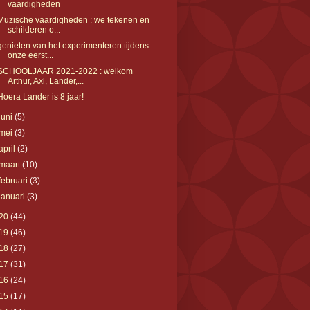
vaardigheden
Muzische vaardigheden : we tekenen en
schilderen o...
genieten van het experimenteren tijdens
onze eerst...
SCHOOLJAAR 2021-2022 : welkom
Arthur, Axl, Lander,...
Hoera Lander is 8 jaar!
juni
(5)
mei
(3)
april
(2)
maart
(10)
februari
(3)
januari
(3)
20
(44)
19
(46)
18
(27)
17
(31)
16
(24)
15
(17)