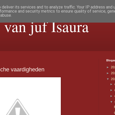
deliver its services and to analyze traffic. Your IP address and
formance and security metrics to ensure quality of service, ge
 abuse.
 van juf Isaura
Blogar
►
20
sche vaardigheden
►
20
▼
20
►
►
►
▼