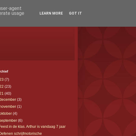
 user-agent
nerate usage
LEARN MORE
GOT IT
chief
23
(7)
22
(23)
21
(40)
december
(3)
november
(1)
oktober
(4)
september
(6)
Feest in de klas. Arthur is vandaag 7 jaar
Oefenen schrijfmotorische